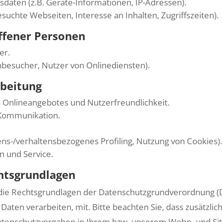
aten (z.B. Geräte-Informationen, IP-Adressen).
suchte Webseiten, Interesse an Inhalten, Zugriffszeiten).
ffener Personen
er.
nbesucher, Nutzer von Onlinediensten).
rbeitung
s Onlineangebotes und Nutzerfreundlichkeit.
Kommunikation.
sens-/verhaltensbezogenes Profiling, Nutzung von Cookies)
n und Service.
htsgrundlagen
 die Rechtsgrundlagen der Datenschutzgrundverordnung (D
aten verarbeiten, mit. Bitte beachten Sie, dass zusätzli
tenschutzvorgaben in Ihrem bzw. unserem Wohn- und Sitz